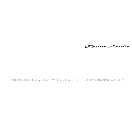
NOSAKA Outlet Gallery のさかアウトレット ギャラリー 石川県金沢市泉野出町４丁目3-29