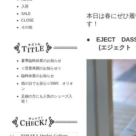
入荷
SALE
本日は春にぜひ履
CLOSE
す！
その他
● EJECT DA
(エジェクト 
夏季臨時休業のお知らせ
☆営業再開のお知らせ☆
臨時休業のお知らせ
雨の日でも安心☆SWX オリオ
ン
足細の方にも人気のシューズ入
荷！