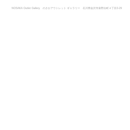
NOSAKA Outlet Gallery のさかアウトレット ギャラリー 石川県金沢市泉野出町４丁目3-29