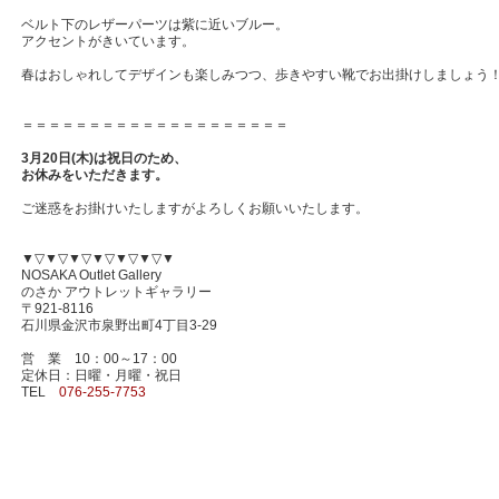
ベルト下のレザーパーツは紫に近いブルー。
アクセントがきいています。
春はおしゃれしてデザインも楽しみつつ、歩きやすい靴でお出掛けしましょう
＝＝＝＝＝＝＝＝＝＝＝＝＝＝＝＝＝＝＝＝
3月20日(木)は祝日のため、
お休みをいただきます。
ご迷惑をお掛けいたしますがよろしくお願いいたします。
▼▽▼▽▼▽▼▽▼▽▼▽▼
NOSAKA Outlet Gallery
のさか アウトレットギャラリー
〒921-8116
石川県金沢市泉野出町4丁目3-29
営 業 10：00～17：00
定休日：日曜・月曜・祝日
TEL
076-255-7753