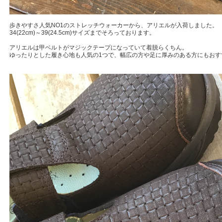
歩きやすさ人気NO1のストレッチウォーカーから、アリエルが入荷しました。
34(22cm)～39(24.5cm)サイズまでそろっております。
アリエルは甲ベルトがマジックテープになっていて着脱らくちん。
ゆったりとした履き心地も人気の1つで、幅広の方や足に厚みのある方にもおす