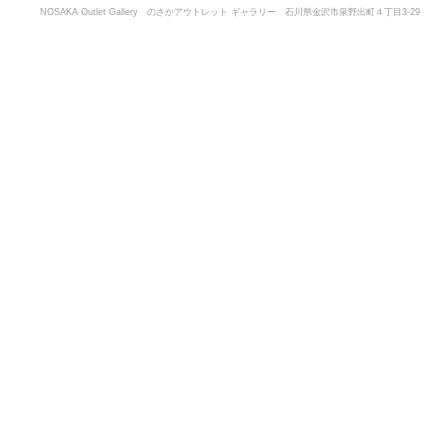
NOSAKA Outlet Gallery のさかアウトレット ギャラリー 石川県金沢市泉野出町４丁目3-29