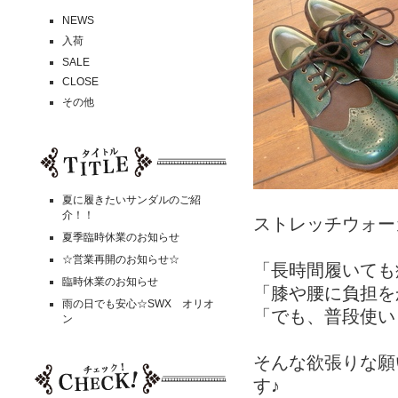
NEWS
入荷
SALE
CLOSE
その他
夏に履きたいサンダルのご紹
介！！
ストレッチウォー
夏季臨時休業のお知らせ
☆営業再開のお知らせ☆
「長時間履いても
臨時休業のお知らせ
「膝や腰に負担を
雨の日でも安心☆SWX オリオ
「でも、普段使い
ン
そんな欲張りな願
す♪