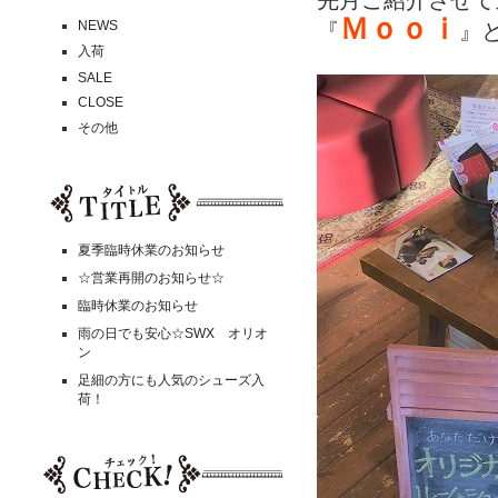
先月ご紹介させて
Ｍｏｏｉ
NEWS
『
』
入荷
SALE
CLOSE
その他
夏季臨時休業のお知らせ
☆営業再開のお知らせ☆
臨時休業のお知らせ
雨の日でも安心☆SWX オリオ
ン
足細の方にも人気のシューズ入
荷！