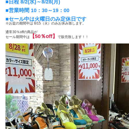
■日程 8/2(水)～8/28(月)
■営業時間 10：30～19：00
■セール中は火曜日のみ定休日です
※お盆の期間中は 8/15（火）のみお休み致します。
通常30％offの商品が
【50％off】
セール期間中は
で販売致します！！